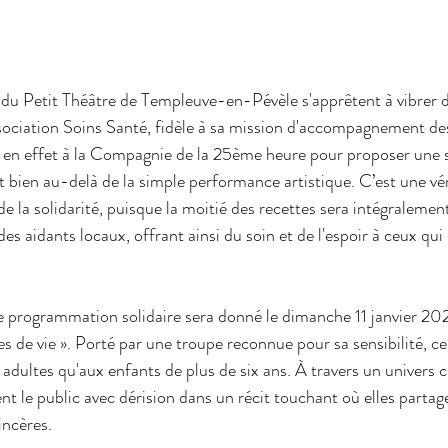
s du Petit Théâtre de Templeuve-en-Pévèle s'apprêtent à vibrer d
ssociation Soins Santé, fidèle à sa mission d'accompagnement des 
e en effet à la Compagnie de la 25ème heure pour proposer une s
 bien au-delà de la simple performance artistique. C’est une véri
e la solidarité, puisque la moitié des recettes sera intégralemen
des aidants locaux, offrant ainsi du soin et de l'espoir à ceux qui 
e programmation solidaire sera donné le dimanche 11 janvier 202
es de vie ». Porté par une troupe reconnue pour sa sensibilité, ce
 adultes qu'aux enfants de plus de six ans. À travers un univers 
le public avec dérision dans un récit touchant où elles partage
sincères.