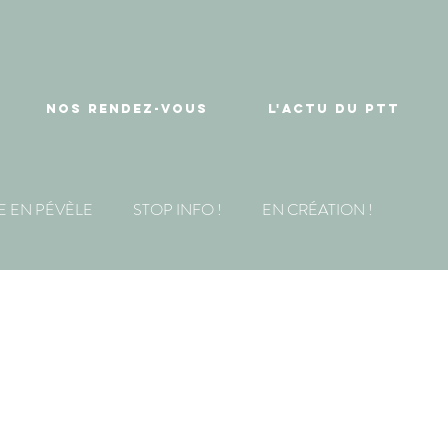
NOS RENDEZ-VOUS
L'ACTU DU PTT
E EN PÉVÈLE
STOP INFO !
EN CRÉATION !
TT ouvre ses
es !