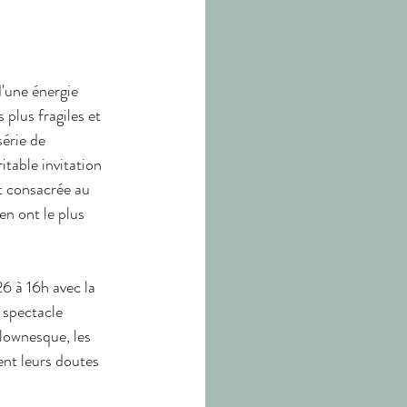
'une énergie 
plus fragiles et 
érie de 
table invitation 
t consacrée au 
en ont le plus 
6 à 16h avec la 
 spectacle 
clownesque, les 
nt leurs doutes 