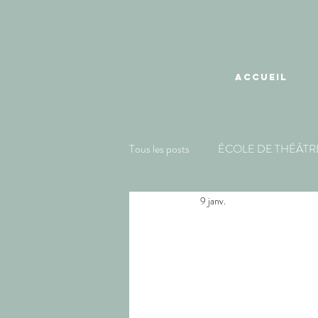
ACCUEIL
Tous les posts
ÉCOLE DE THÉÂTR
9 janv.
Le P
port