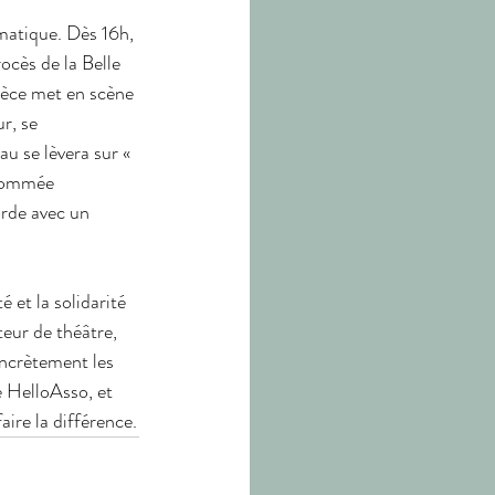
matique. Dès 16h, 
ocès de la Belle 
ièce met en scène 
r, se 
au se lèvera sur « 
 nommée 
orde avec un 
 et la solidarité 
eur de théâtre, 
ncrètement les 
e HelloAsso, et 
ire la différence.