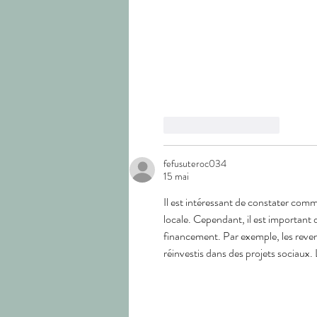
J'aime
Répondre
fefusuteroc034
15 mai
Il est intéressant de constater comme
locale. Cependant, il est important d
financement. Par exemple, les reve
réinvestis dans des projets sociaux. 