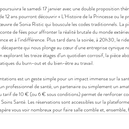
e poursuivra le samedi 17 janvier avec une double proposition thé
de 12 ans pourront découvrir « L'Histoire de la Princesse ou le pr
œuvre de Sonia Ristic qui bouscule les codes traditionnels. La p
conte de fées pour affronter la réalité brutale du monde extérieu
nce et à l'indifférence. Plus tard dans la soirée, à 20h30, le ride
e décapante qui nous plonge au cœur d'une entreprise cynique
 explorant les treize étages d’un quotidien corrosif, la pièce ab
tiques du burn-out et du bien-être au travail.
ntations est un geste simple pour un impact immense sur la santé
un professionnel de santé, un partenaire ou simplement un amat
 tarif de 10 € (ou 6 € sous conditions) permet de renforcer co
n Soins Santé. Les réservations sont accessibles sur la plateform
spère vous voir nombreux pour faire salle comble et, ensemble, fa