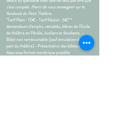
début du spectacle mais cela ne veut pas dire que 
c'est complet. Merci de vous renseigner sur le 
facebook du Petit Théâtre.
"Tarif Plein : 10€ • Tarif Réduit : 6€* * 
demandeurs d'emploi, retraités, élèves de l'Ecole 
de théâtre en Pévèle, écoliers et étudiants.  • 
Billet non remboursable (sauf annulation de la 
part du théâtre) • Présentation des billets Hello 
Asso sous format numérique possible 
Tout l’esprit du Spotlight, célèbre salle lilloise, 
débarque chez vous :  SpotLive, c'est une troupe 
de 6 humoristes, plébiscités par le public, et que 
nous avons sélectionné pour vous. La formule est 
rythmée, percutante et… hilarante.  Le SpotLive, 
c’est tout l’esprit des Comedy Club au PTT de 
Templeuve. 
• Durée : 1h30
Partagez sur les réseaux !