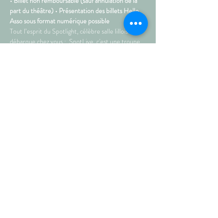
• Billet non remboursable (sauf annulation de la 
part du théâtre) • Présentation des billets Hello 
Asso sous format numérique possible  
Tout l’esprit du Spotlight, célèbre salle lilloise, 
débarque chez vous :  SpotLive, c'est une troupe 
de 6 humoristes, plébiscités par le public, et que 
nous avons sélectionné pour vous. La formule est 
rythmée, percutante et… hilarante.  Le SpotLive, 
c’est tout l’esprit des Comedy Club au PTT de 
Templeuve. 
• Durée : 1h30
Partagez sur les réseaux !
© septembre 2021 • AU PETIT
THÉÂTRE DE TEMPLEUVE