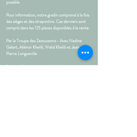
possible  
Pour information, notre gradin comprend à la fois 
des sièges et des strapontins. Ces derniers sont 
compris dans les 125 places disponibles à la vente.
Par la Troupe des Zazouzannis • Avec Nadine 
Galant, Aliénor Khelili, Walid Khelili et Jean-
Pierre Longueville  
Fred est l’heureux propriétaire d’une maison dont 
il s’absente deux semaines. À son retour, il a la 
désagréable surprise de constater qu’un couple de 
vieux originaux, M. et Mme Chausson, squatte les 
lieux. Il tente de les chasser, la police s’en mêle, 
les vieux jouent les victimes. C’est le monde à 
l’envers. Le jeune homme sera même menacé 
d’expulsion ... 
• Durée : 1h15 • Tout public
Partagez sur les réseaux !