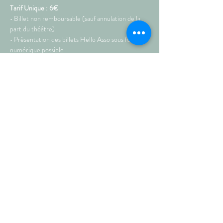
Tarif Unique : 6€
• Billet non remboursable (sauf annulation de la 
part du théâtre)
• Présentation des billets Hello Asso sous format 
numérique possible
Par la Cie Combin'Arts 
• Avec Lucas Bossu et Quentin Dangleterre
Plus >
Partagez sur les réseaux !
© septembre 2021 • AU PETIT
THÉÂTRE DE TEMPLEUVE