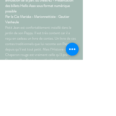
annulation de la part du théâtre) • Présentation 
des billets Hello Asso sous format numérique 
possible
Par la Cie Mariska • Marionnettiste : Gautier 
Vanheule
Petit Jean est confortablement installé dans le 
jardin de son Pappy. Il est très content car il a 
reçu en cadeau un livre de contes. Un livre de ces 
contes traditionnels que lui raconte son Pappy 
depuis qu’il est tout petit. Mais l’Histoire du Petit 
Chaperon rouge est vraiment celle qu’il préfère. 
Et aujourd’hui Petit Jean a décidé de nous relire 
ce conte. Pour cela il faut planter le décor. Un 
arbre par-ci, un arbre par-là... Un chêne, 
quelques boulots, un érable... Voilà le décor est 
mis en place. Mais quels sont les animaux de cette 
forêt qui pourraient aider Petit Jean à détourner 
le loup de son…
Plus >