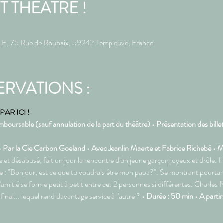
IT THÉÂTRE !
 75 Rue de Roubaix, 59242 Templeuve, France
ERVATIONS :
AR ICI !
mboursable (sauf annulation de la part du théâtre) • Présentation des bille
• Par la Cie Carbon Goeland • Avec Jeanlin Maerte et Fabrice Richebé • M
 et désabusé, fait un jour la rencontre d'un jeune garçon joyeux et drôle. I
e : "Bonjour, est ce que tu voudrais être mon papa?". Se montrant pourtant
amitié se forme petit à petit entre ces 2 personnes si différentes. Charles No
inal... lequel rend davantage service à l'autre ? 
• Durée : 50 min • A parti