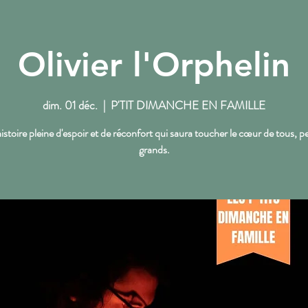
Olivier l'Orphelin
NOS RENDEZ-VOUS
L'ACTU DU PTT
dim. 01 déc.
  |  
P'TIT DIMANCHE EN FAMILLE
stoire pleine d'espoir et de réconfort qui saura toucher le cœur de tous, pe
grands.