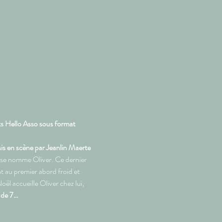
ts Hello Asso sous format 
is en scène par Jeanlin Maerte
l se nomme Oliver. Ce dernier 
 au premier abord froid et 
ël accueille Oliver chez lui, 
r de 7…