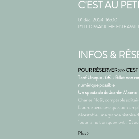
C'EST AU PET
01 déc. 2024, 16:00
P'TIT DIMANCHE EN FAMILLE,
INFOS & RÉS
POUR RÉSERVER >>> C'EST P
Tarif Unique : 6€ • Billet non re
numérique possible
Un spectacle de Jeanlin Maerte 
Charles Noël, comptable solitaire
l'aborde avec une question simpl
détestable, une grande histoire d'
"pour la nuit uniquement". Et au f
Plus >