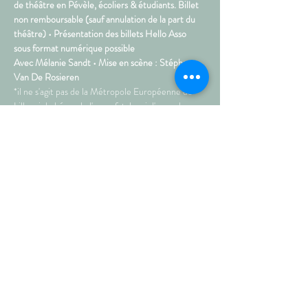
de théâtre en Pévèle, écoliers & étudiants. Billet 
non remboursable (sauf annulation de la part du 
théâtre) • Présentation des billets Hello Asso 
sous format numérique possible  
Avec Mélanie Sandt • Mise en scène : Stéphane 
Van De Rosieren
*il ne s'agit pas de la Métropole Européenne de 
Lille, ni du héros de l'arme fatale, ni d'une adresse 
électronique, Non ! il s'agit de Mel tout 
simplement elle.  
Vous l'avez aimée ou détestée dans Epinards et 
Porte-Jarretelles... Venez lui jeter des fleurs ou 
des tomates dans son Seule en Scène drôle et 
attachant. 
• Durée : 1h10
Partagez sur les réseaux !