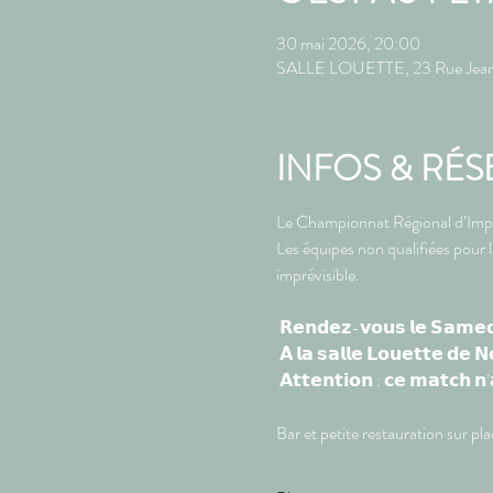
30 mai 2026, 20:00
SALLE LOUETTE, 23 Rue Jean 
INFOS & RÉS
Le Championnat Régional d’Impro
Les équipes non qualifiées pour 
imprévisible. 
 𝗥𝗲𝗻𝗱𝗲𝘇-𝘃𝗼𝘂𝘀 𝗹𝗲 𝗦𝗮𝗺𝗲𝗱
 𝗔̀ 𝗹𝗮 𝘀𝗮𝗹𝗹𝗲 𝗟𝗼𝘂𝗲𝘁𝘁𝗲 𝗱𝗲 
 𝗔𝘁𝘁𝗲𝗻𝘁𝗶𝗼𝗻 : 𝗰𝗲 𝗺𝗮𝘁𝗰𝗵 𝗻’
Bar et petite restauration sur pla