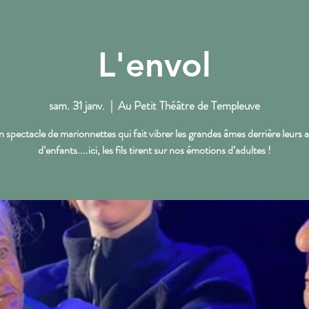
L'envol
NOS RENDEZ-VOUS
L'ACTU DU PTT
sam. 31 janv.
  |  
Au Petit Théâtre de Templeuve
 spectacle de marionnettes qui fait vibrer les grandes âmes derrière leurs a
d’enfants....ici, les fils tirent sur nos émotions d’adultes !