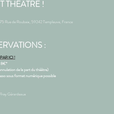
IT THÉÂTRE !
, 75 Rue de Roubaix, 59242 Templeuve, France
ERVATIONS :
AR ICI !
: 8€* 
nnulation de la part du théâtre)
 Asso sous format numérique possible
ffrey Gérardeaux