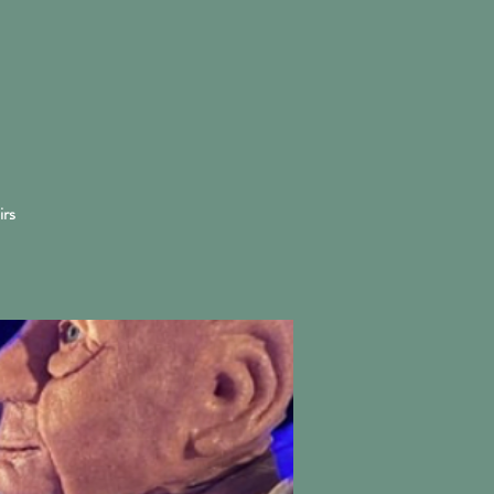
More
irs