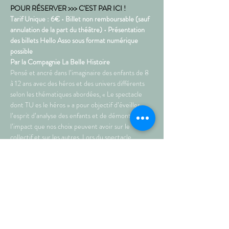
POUR RÉSERVER >>> C'EST PAR ICI !
Tarif Unique : 6€ • Billet non remboursable (sauf 
annulation de la part du théâtre) • Présentation 
des billets Hello Asso sous format numérique 
possible
Par la Compagnie La Belle Histoire  
Pensé et ancré dans l’imaginaire des enfants de 8 
à 12 ans avec des héros et des univers différents 
selon les thématiques abordées, « Le spectacle 
dont TU es le héros » a pour objectif d’éveiller 
l’esprit d’analyse des enfants et de démontrer 
l’impact que nos choix peuvent avoir sur le 
collectif et sur les autres. Lors du spectacle, 
l’histoire s’interrompt par un buzz et les enfants 
sont invités à choisir la suite de l’histoire par un 
vote à main levée.  Lors de ce P'tit dimanche, la 
Belle Histoire vous propose la thématique du 
vivre ensemble et du cyberharcèlement. 
Sur l’île de Zunie, tout le monde vit en parfaite 
harmonie. On…
Plus >