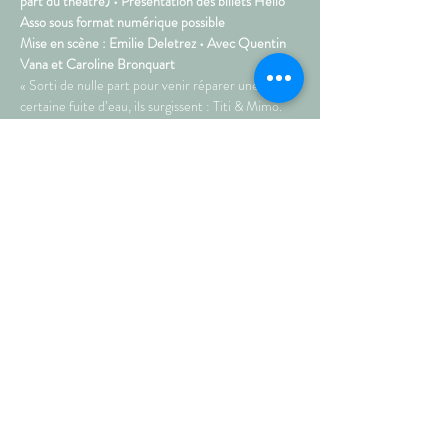
part du théâtre) • Présentation des billets Hello 
Asso sous format numérique possible  
Mise en scène : Emilie Deletrez • Avec Quentin 
Vana et Caroline Bronquart  
« Sorti de nulle part pour venir réparer une 
certaine fuite d’eau, ils surgissent : Titi & Mimo. 
 Entrez dans leur univers où rien n’est banal et ne 
se passe comme convenu, où tout est jeu ou le 
devient. Au détour d’un objet un souvenir rejaillit, 
et une personne prend vie : Papy.  Le souvenir 
réactivé, la machine à conte est enclenchée ! » 
• 
Durée : 45 min • A partir de 4 ans
Partagez sur les réseaux !
© septembre 2021 • AU PETIT
THÉÂTRE DE TEMPLEUVE