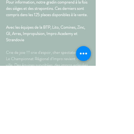
Pour information, notre gradin comprend à la fois 
des sièges et des strapontins. Ces derniers sont 
compris dans les 125 places disponibles à la vente.
Avec les équipes de la BTP, Lito, Comines, Zinc, 
GI, Arras, Impropulsion, Impro Academy et 
Strandovie
Crie de joie !!! crie d'espoir, cher spectateur car : 
Le Championnat Régional d'Impro revient dans ta 
ville. Des équipes survoltées, des impros enlevées, 
un arbitre qualifié , un MC survitaminé, un public 
enthousiamé., des thèmes diversifiés pour un 
plaisir ... décuplé. c'est ça le CRI... de l'impro, du 
show.  Quelle sera le champion régional cette 
année ?  c'est toi qui décide ! allez viens lève ton 
carton et vote...
• Durée : 105 min • Tout…
Plus >
Partagez sur les réseaux !