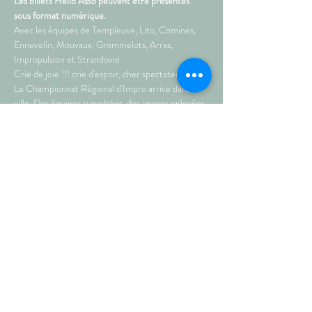
Les billets Hello Asso peuvent être présentés 
sous format numérique.
Avec les équipes de Templeuve, Lito, Comines, 
Ennevelin, Mouvaux, Grommelots, Arras, 
Impropulsion et Strandovie  
Crie de joie !!! crie d'espoir, cher spectateur car : 
Le Championnat Régional d'Impro arrive dans ta 
ville. Des équipes survoltées, des impros enlevées, 
un arbitre qualifié , un MC survitaminé, un public 
enthousiamé., des thèmes diversifiés pour un 
plaisir ... décuplé. c'est ça le CRI... de l'impro, du 
show.  Quelle sera le champion régional cette 
année ? C'est toi qui décide ! Allez viens lève ton 
carton et vote... • 
Durée : 80 min.
Partagez sur les réseaux !
© septembre 2021 • AU PETIT