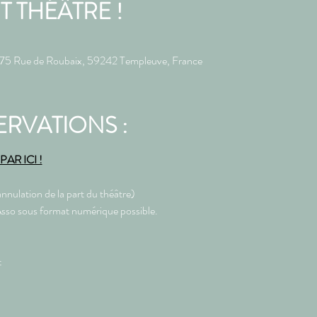
IT THÉÂTRE !
, 75 Rue de Roubaix, 59242 Templeuve, France
ERVATIONS :
AR ICI !
nnulation de la part du théâtre) 
sso sous format numérique possible.         
t