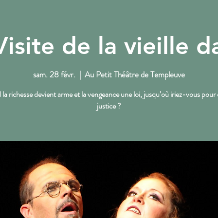
Visite de la vieille 
NOS RENDEZ-VOUS
L'ACTU DU PTT
sam. 28 févr.
  |  
Au Petit Théâtre de Templeuve
la richesse devient arme et la vengeance une loi, jusqu’où iriez-vous pour 
justice ?