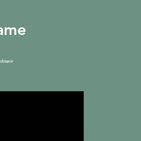
dame
More
obtenir