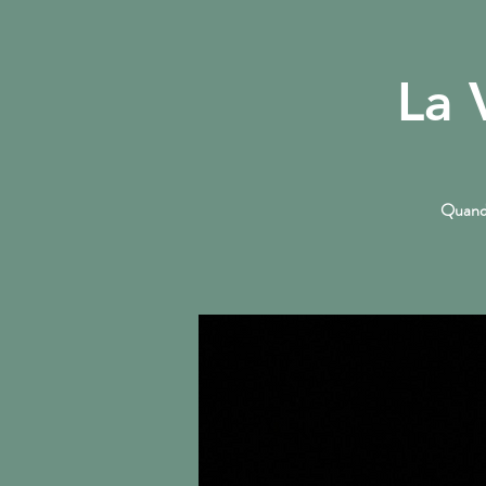
La 
ACCUEIL
Quand 