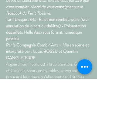
début du spectacle mais cela ne veut pas dire que 
c'est complet. Merci de vous renseigner sur le 
facebook du Petit Théâtre.
Tarif Unique : 6€ • Billet non remboursable (sauf 
annulation de la part du théâtre) • Présentation 
des billets Hello Asso sous format numérique 
possible  
Par la Compagnie Combin'Arts •  Mis en scène et 
interprété par : Lucas BOSSU et Quentin 
DANGLETERRE  
Aujourd’hui, l’heure est à la célébration. Grincella 
et Corbella, sœurs inséparables, arriveront-elles à 
prouver à leur mère qu’elles sont de véritables 
sorcières ? Ballet d’araignées, incantations 
rythmées et chants de damnés ! Il ne faut pas 
faire de fausse note pour l’impressionner. Une 
partition endiablée aux sonorités classiques et 
maléfiques qui va vous faire frissonner !  «La 
Symphonie des Sorcières » est un spectacle de 
marionnettes qui mêle frissons…
Plus >