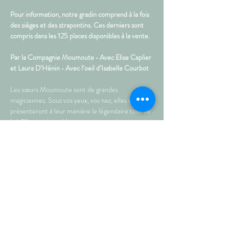
Pour information, notre gradin comprend à la fois 
des sièges et des strapontins. Ces derniers sont 
compris dans les 125 places disponibles à la vente.
Par la Compagnie Moumoute • Avec Elise Caplier 
et Laura D’Hénin • Avec l’oeil d’Isabelle Courbot 
Les sœurs Moumoute sont de grandes 
magiciennes. Sous vos yeux, vos nez, elles vous 
présenteront à leur manière le légendaire tour de 
la bOîte magique. Venez partager un instant 
dynamique et clownesque avec ce tandem 
féminin. A travers les couleurs et les gags, elles 
vous promènent entre la grâce et la balourdise, le 
prestige et la maladresse. Lizette et Zaza vous 
font partager leur relation tendre, rivale et 
complice.
 • Durée : 35 min • A partir…
Plus >