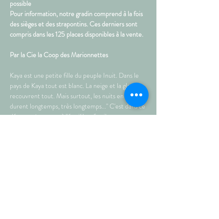
possible
Pour information, notre gradin comprend à la fois 
des sièges et des strapontins. Ces derniers sont 
compris dans les 125 places disponibles à la vente.
Par la Cie la Coop des Marionnettes  
Kaya est une petite fille du peuple Inuit. Dans le 
pays de Kaya tout est blanc. La neige et la glace 
recouvrent tout. Mais surtout, les nuits en hiver 
durent longtemps, très longtemps..." C'est dans ce 
décor majestueux, à l'équilibre fragile, que 
l'aventure de Kaya commence. Guidée par sa 
curiosité, sa candeur et son espièglerie. Kaya 
marche à la rencontre de personnages hauts en 
couleurs, en affrontant mille dangers. Sa quête : la 
Dryade, une fleur unique et magique, réservée 
aux plus audacieux... 
• Durée…
Plus >