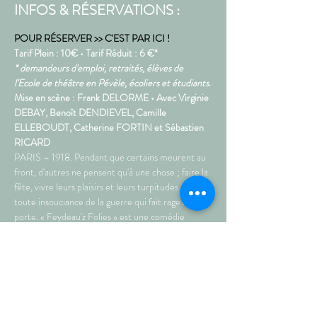
INFOS & RÉSERVATIONS :
POUR RÉSERVER >> C'EST PAR ICI !
Tarif Plein : 10€ • Tarif Réduit : 6 €*
* demandeurs d'emploi, retraités, élèves de 
l'Ecole de théâtre en Pévèle, écoliers et étudiants.
Mise en scène : Frank DELORME • Avec Virginie 
DEBAY, Benoît DENDIEVEL, Camille 
ELLEBOUDT, Catherine FORTIN et Sébastien 
RICARD
PARIS – 1918. Pendant que certains meurent au 
front, d'autres ne pensent qu'à une chose ; faire la 
fête, vivre leurs plaisirs et leurs turpitudes en 
toute insouciance de la guerre qui fait rage à leur 
porte. « Feydeau'z Folies » est une comédie 
férocement drôle où six personnages tout droit 
sortis de l'univers loufoque du roi du Vaudeville de 
la Belle Epoque, Georges Feydeau, vous feront 
mourir de rire. Et en chansons... Début du 
spectacle : Lucien Folbraguette et son épouse 
Yvonne s’apprêtent à célébrer le cinquième 