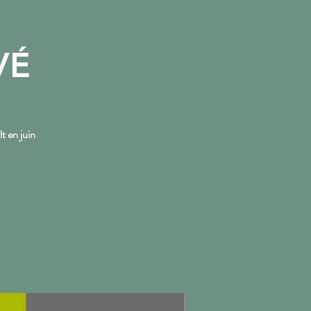
VÉ
More
t en juin