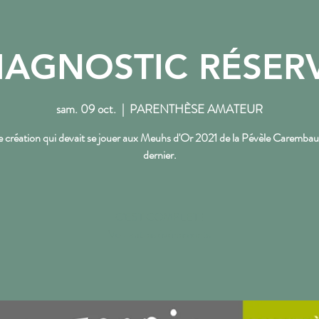
IAGNOSTIC RÉSER
NOS RENDEZ-VOUS
L'ACTU DU PTT
sam. 09 oct.
  |  
PARENTHÈSE AMATEUR
 création qui devait se jouer aux Meuhs d'Or 2021 de la Pévèle Carembaul
dernier.
C'EST COMPLET !
Voir autres événements