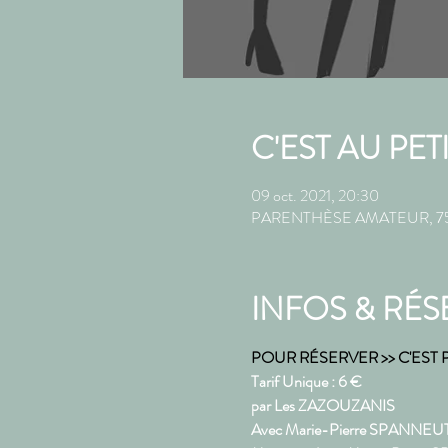
C'EST AU PET
09 oct. 2021, 20:30
PARENTHÈSE AMATEUR, 75 Ru
INFOS & RÉS
POUR RÉSERVER >> C'EST PA
Tarif Unique : 6 €
par Les ZAZOUZANIS
Avec Marie-Pierre SPANNEUT,