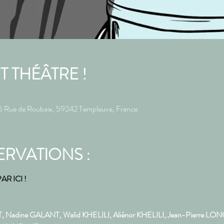
IT THÉÂTRE !
e de Roubaix, 59242 Templeuve, France
ERVATIONS :
R ICI !
 Nadine GALANT, Walid KHELILI, Aliénor KHELILI, Jean-Pierre L