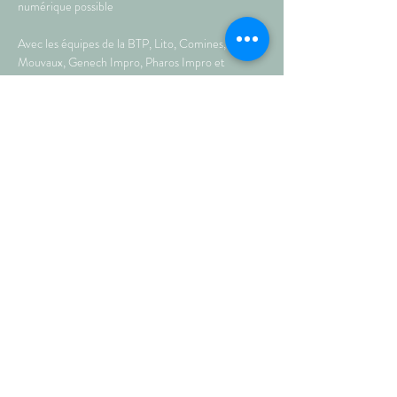
numérique possible
Avec les équipes de la BTP, Lito, Comines, 
Mouvaux, Genech Impro, Pharos Impro et 
Strandovie et les ZINC
Crie de joie !!! crie d'espoir, cher spectateur car :
Plus >
Partagez sur les réseaux !
© septembre 2021 • AU PETIT
THÉÂTRE DE TEMPLEUVE