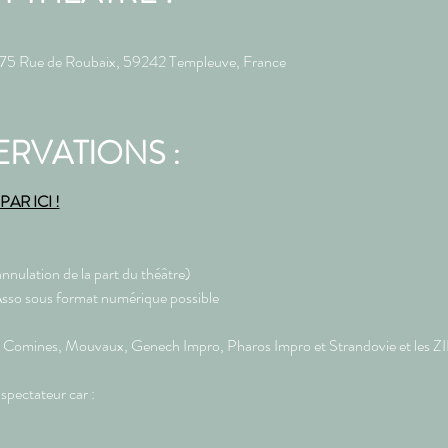
, 75 Rue de Roubaix, 59242 Templeuve, France
ERVATIONS :
AR ICI !
nnulation de la part du théâtre)
 Asso sous format numérique possible
to, Comines, Mouvaux, Genech Impro, Pharos Impro et Strandovie et les 
r spectateur car :