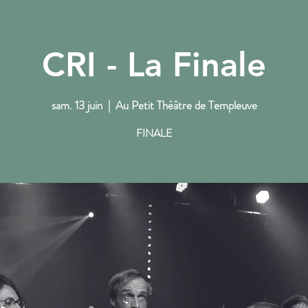
CRI - La Finale
NOS RENDEZ-VOUS
L'ACTU DU PTT
sam. 13 juin
  |  
Au Petit Théâtre de Templeuve
FINALE