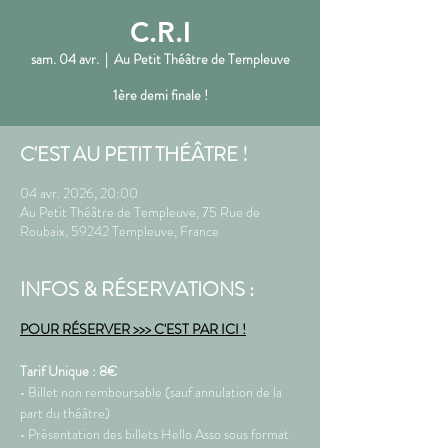
C.R.I
sam. 04 avr.
  |  
Au Petit Théâtre de Templeuve
1ère demi finale !
C'EST AU PETIT THÉÂTRE !
04 avr. 2026, 20:00
Au Petit Théâtre de Templeuve, 75 Rue de
Roubaix, 59242 Templeuve, France
INFOS & RÉSERVATIONS :
POUR RÉSERVER >>> C'EST PAR ICI !
Tarif Unique : 8€ 
• Billet non remboursable (sauf annulation de la 
part du théâtre)
• Présentation des billets Hello Asso sous format 