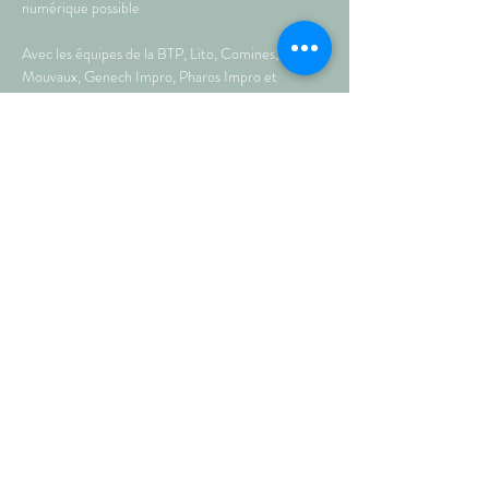
numérique possible
Avec les équipes de la BTP, Lito, Comines, 
Mouvaux, Genech Impro, Pharos Impro et 
Strandovie et les ZINC
Crie de joie !!! crie d'espoir, cher spectateur car :
Plus >
Partagez sur les réseaux !
© septembre 2021 • AU PETIT
THÉÂTRE DE TEMPLEUVE