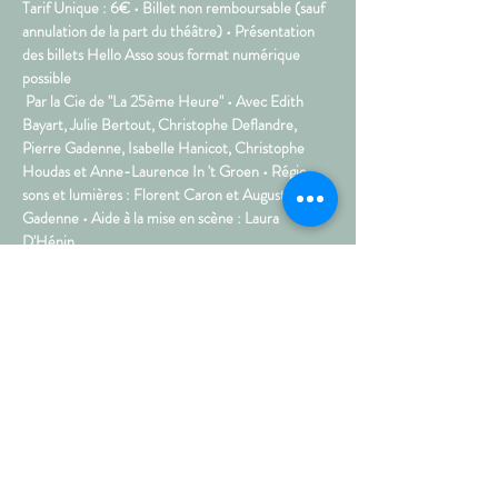
Tarif Unique : 6€ • Billet non remboursable (sauf 
annulation de la part du théâtre) • Présentation 
des billets Hello Asso sous format numérique 
possible  
Par la Cie de "La 25ème Heure" • Avec Edith 
Bayart, Julie Bertout, Christophe Deflandre, 
Pierre Gadenne, Isabelle Hanicot, Christophe 
Houdas et Anne-Laurence In 't Groen • Régie 
sons et lumières : Florent Caron et Augustin 
Gadenne • Aide à la mise en scène : Laura 
D'Hénin. 
Consulting Conseil, un building, une entreprise 
actuelle... Celle-ci a pour mission absurde de 
coacher les coachs et de conseiller les conseillers. 
Suivant la chronologie d'une journée de travail des 
salariés, le spectateur est témoin des conseils 
dispensés et petites conversations…
Plus >
Partagez sur les réseaux !