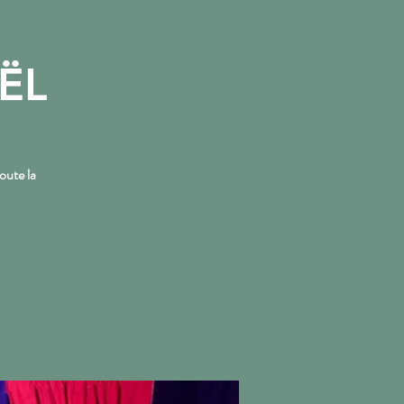
ËL
More
oute la