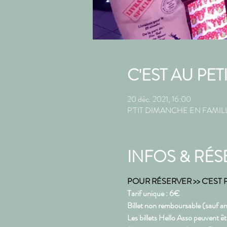
C'EST AU PET
20 déc. 2021, 16:00
P'TIT DIMANCHE EN FAMILLE,
INFOS & RÉS
POUR RÉSERVER >> C'EST PA
Tarif unique : 6€
Billet non remboursable (sauf an
Les billets Hello Asso peuvent ê