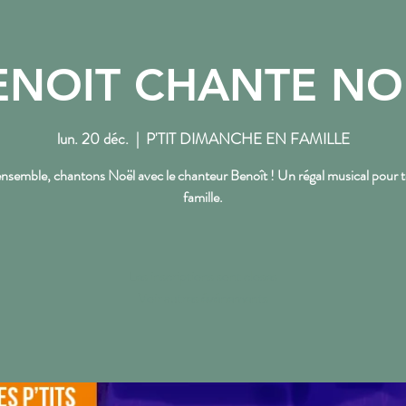
ENOIT CHANTE NO
NOS RENDEZ-VOUS
L'ACTU DU PTT
lun. 20 déc.
  |  
P'TIT DIMANCHE EN FAMILLE
nsemble, chantons Noël avec le chanteur Benoît ! Un régal musical pour t
famille.
Les inscriptions sont closes
Voir autres événements