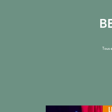
B
ACCUEIL
Tous e