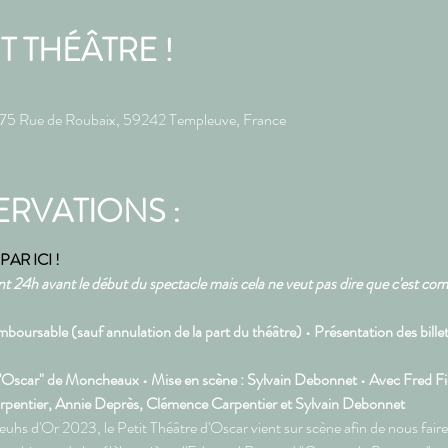
IT THÉÂTRE !
ue de Roubaix, 59242 Templeuve, France
ERVATIONS :
AR ICI !
ent 24h avant le début du spectacle mais cela ne veut pas dire que c'est co
.
mboursable (sauf annulation de la part du théâtre) • Présentation des bille
 d'Oscar" de Moncheaux • Mise en scène : Sylvain Debonnet • Avec Fred Fié
pentier, Annie Deprès, Clémence Carpentier et Sylvain Debonnet  
uhs d'Or 2023, le Petit Théâtre d'Oscar vient sur scène afin de nous faire 