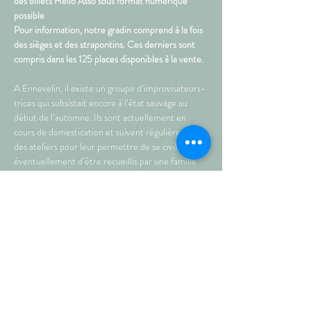
des billets Hello Asso sous format numérique 
possible  
Pour information, notre gradin comprend à la fois 
des sièges et des strapontins. Ces derniers sont 
compris dans les 125 places disponibles à la vente.
A Ennevelin, il existe un groupe d’improvisateurs-
trices qui subsistait encore à l’état sauvage au 
début de l’automne. Ils sont actuellement en 
cours de domestication et suivent régulièrement 
des ateliers pour leur permettre de se civiliser et 
éventuellement d’être recueillis par une famille 
aimante.
La prestation du vendredi 31 Janvier proposera au 
public de les tester sur différentes épreuves avant 
une éventuelle adoption car, c’est connu, on a 
toujours besoin d’un improvisateur-trice chez soi.
Plus de renseignements en ligne sur: 
https://www.adopteunimprovisateur.shop
Plus >